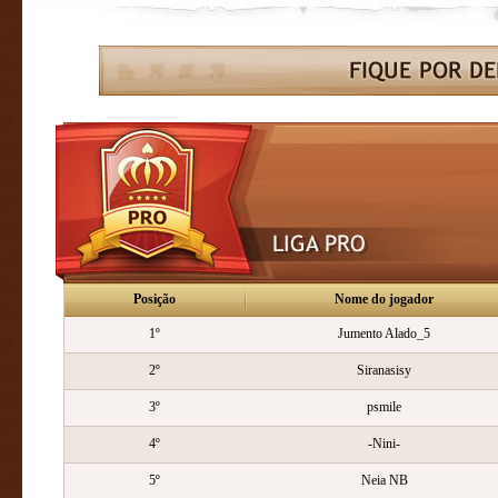
Posição
Nome do jogador
1º
Jumento Alado_5
2º
Siranasisy
3º
psmile
4º
-Nini-
5º
Neia NB