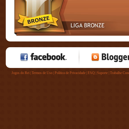
Jogos do Rei
|
Termos de Uso
|
Política de Privacidade
|
FAQ
|
Suporte
|
Trabalhe Con