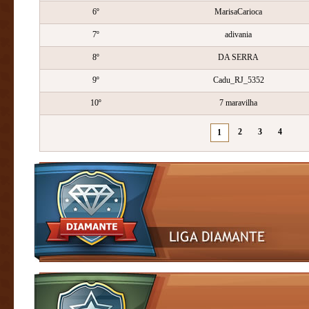
6º
MarisaCarioca
7º
adivania
8º
DA SERRA
9º
Cadu_RJ_5352
10º
7 maravilha
2
3
4
1