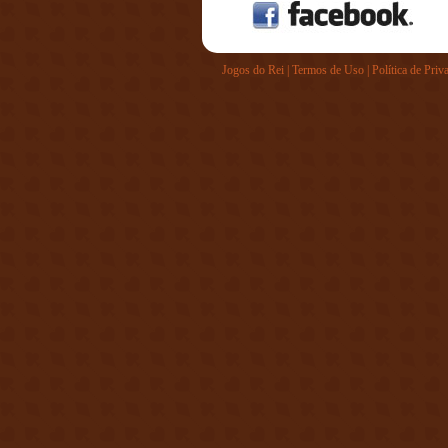
Jogos do Rei
|
Termos de Uso
|
Política de Priv