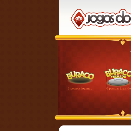
0 pessoas jogando
0 pessoas jogando