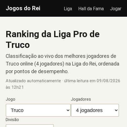
Jogos do Rei
Liga
Hall da Fama
Jogar
Ranking da Liga Pro de
Truco
Classificação ao vivo dos melhores jogadores de
Truco online (4 jogadores) na Liga do Rei, ordenada
por pontos de desempenho.
Atualizado automaticamente · última leitura em
09/08/2026
às 12h21
Jogo
Jogadores
Divisão