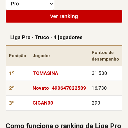
Ver ranking
Liga Pro · Truco · 4 jogadores
Pontos de
Posição
Jogador
desempenho
1º
TOMASINA
31.500
2º
Novato_490647822589
16.730
3º
CIGAN00
290
Como funciona o ranking da Liga Pro