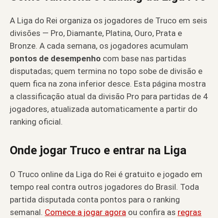
A Liga do Rei organiza os jogadores de Truco em seis
divisões — Pro, Diamante, Platina, Ouro, Prata e
Bronze. A cada semana, os jogadores acumulam
pontos de desempenho
com base nas partidas
disputadas; quem termina no topo sobe de divisão e
quem fica na zona inferior desce. Esta página mostra
a classificação atual da divisão Pro para partidas de 4
jogadores, atualizada automaticamente a partir do
ranking oficial.
Onde jogar Truco e entrar na Liga
O Truco online da Liga do Rei é gratuito e jogado em
tempo real contra outros jogadores do Brasil. Toda
partida disputada conta pontos para o ranking
semanal.
Comece a jogar agora
ou confira as
regras