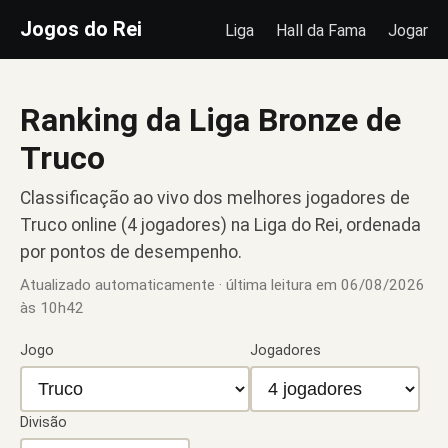
Jogos do Rei
Liga
Hall da Fama
Jogar
Ranking da Liga Bronze de
Truco
Classificação ao vivo dos melhores jogadores de
Truco online (4 jogadores) na Liga do Rei, ordenada
por pontos de desempenho.
Atualizado automaticamente · última leitura em
06/08/2026
às 10h42
Jogo
Jogadores
Divisão