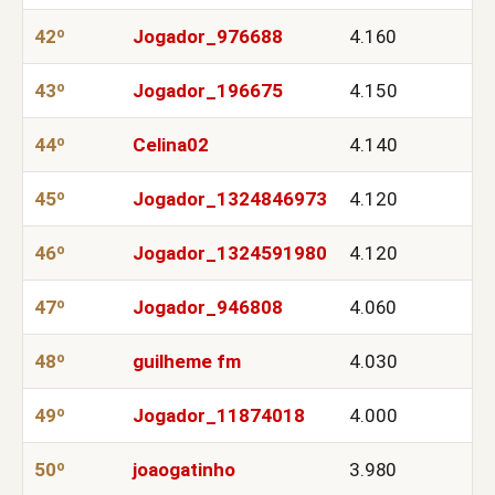
42º
Jogador_976688
4.160
43º
Jogador_196675
4.150
44º
Celina02
4.140
45º
Jogador_1324846973
4.120
46º
Jogador_1324591980
4.120
47º
Jogador_946808
4.060
48º
guilheme fm
4.030
49º
Jogador_11874018
4.000
50º
joaogatinho
3.980