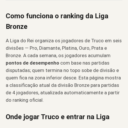
Como funciona o ranking da Liga
Bronze
A Liga do Rei organiza os jogadores de Truco em seis
divisões — Pro, Diamante, Platina, Ouro, Prata e
Bronze. A cada semana, os jogadores acumulam
pontos de desempenho
com base nas partidas
disputadas; quem termina no topo sobe de divisão e
quem fica na zona inferior desce. Esta página mostra
a classificação atual da divisão Bronze para partidas
de 4 jogadores, atualizada automaticamente a partir
do ranking oficial.
Onde jogar Truco e entrar na Liga