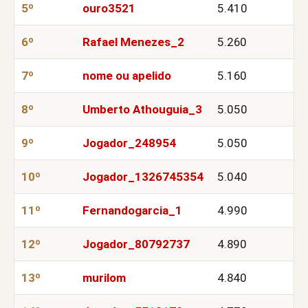
5º
ouro3521
5.410
6º
Rafael Menezes_2
5.260
7º
nome ou apelido
5.160
8º
Umberto Athouguia_3
5.050
9º
Jogador_248954
5.050
10º
Jogador_1326745354
5.040
11º
Fernandogarcia_1
4.990
12º
Jogador_80792737
4.890
13º
murilom
4.840