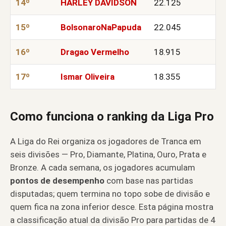
14º
HARLEY DAVIDSON
22.125
15º
BolsonaroNaPapuda
22.045
16º
Dragao Vermelho
18.915
17º
Ismar Oliveira
18.355
Como funciona o ranking da Liga Pro
A Liga do Rei organiza os jogadores de Tranca em
seis divisões — Pro, Diamante, Platina, Ouro, Prata e
Bronze. A cada semana, os jogadores acumulam
pontos de desempenho
com base nas partidas
disputadas; quem termina no topo sobe de divisão e
quem fica na zona inferior desce. Esta página mostra
a classificação atual da divisão Pro para partidas de 4