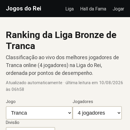
Jogos do Rei
Liga
Hall da Fama
Jogar
Ranking da Liga Bronze de
Tranca
Classificação ao vivo dos melhores jogadores de
Tranca online (4 jogadores) na Liga do Rei,
ordenada por pontos de desempenho.
Atualizado automaticamente · última leitura em
10/08/2026
às 06h58
Jogo
Jogadores
Divisão