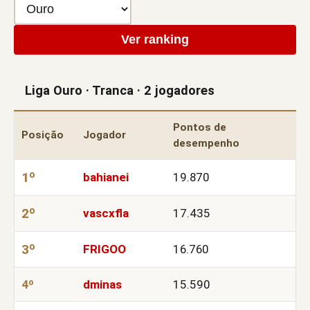
Ver ranking
Liga Ouro · Tranca · 2 jogadores
Pontos de
Posição
Jogador
desempenho
1º
bahianei
19.870
2º
vascxfla
17.435
3º
FRIGOO
16.760
4º
dminas
15.590