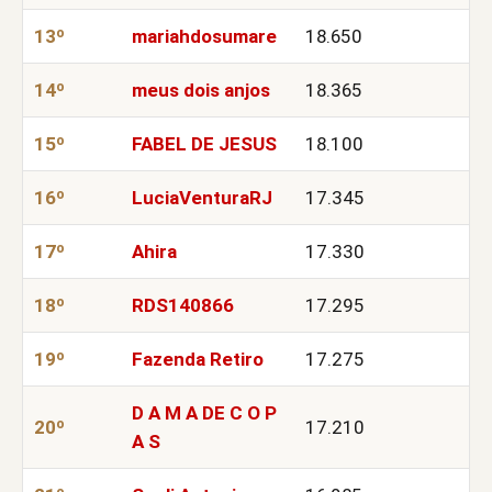
13º
mariahdosumare
18.650
14º
meus dois anjos
18.365
15º
FABEL DE JESUS
18.100
16º
LuciaVenturaRJ
17.345
17º
Ahira
17.330
18º
RDS140866
17.295
19º
Fazenda Retiro
17.275
D A M A DE C O P
20º
17.210
A S