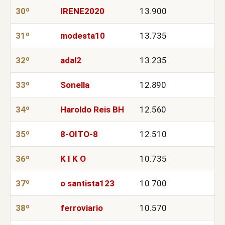
30º
IRENE2020
13.900
31º
modesta10
13.735
32º
adal2
13.235
33º
Sonella
12.890
34º
Haroldo Reis BH
12.560
35º
8-OITO-8
12.510
36º
K I K O
10.735
37º
o santista123
10.700
38º
ferroviario
10.570