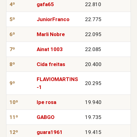
4º
gafa65
22.810
5º
JuniorFranco
22.775
6º
Marli Nobre
22.095
7º
Ainat 1003
22.085
8º
Cida freitas
20.400
FLAVIOMARTINS
9º
20.295
-1
10º
Ipe rosa
19.940
11º
GABGO
19.735
12º
guara1961
19.415