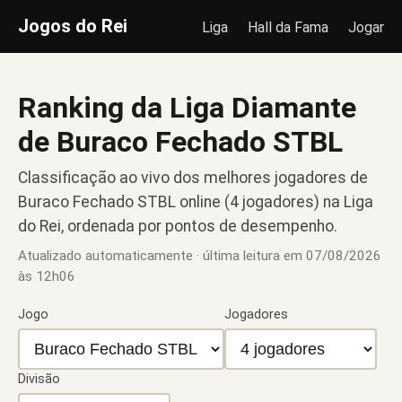
Jogos do Rei
Liga
Hall da Fama
Jogar
Ranking da Liga Diamante
de Buraco Fechado STBL
Classificação ao vivo dos melhores jogadores de
Buraco Fechado STBL online (4 jogadores) na Liga
do Rei, ordenada por pontos de desempenho.
Atualizado automaticamente · última leitura em
07/08/2026
às 12h06
Jogo
Jogadores
Divisão