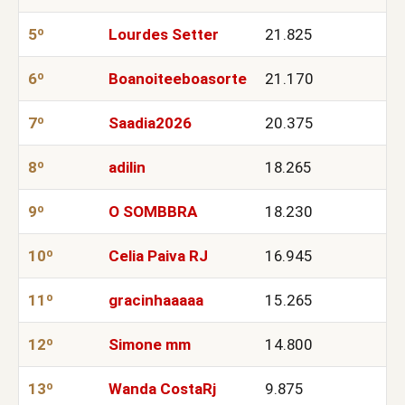
5º
Lourdes Setter
21.825
6º
Boanoiteeboasorte
21.170
7º
Saadia2026
20.375
8º
adilin
18.265
9º
O SOMBBRA
18.230
10º
Celia Paiva RJ
16.945
11º
gracinhaaaaa
15.265
12º
Simone mm
14.800
13º
Wanda CostaRj
9.875