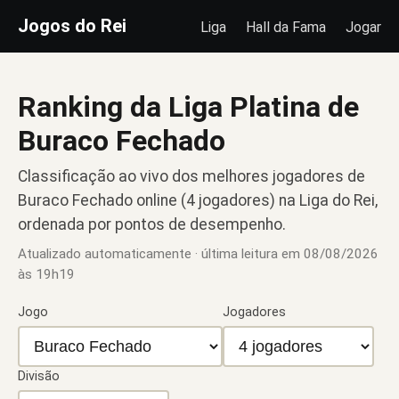
Jogos do Rei
Liga
Hall da Fama
Jogar
Ranking da Liga Platina de
Buraco Fechado
Classificação ao vivo dos melhores jogadores de
Buraco Fechado online (4 jogadores) na Liga do Rei,
ordenada por pontos de desempenho.
Atualizado automaticamente · última leitura em
08/08/2026
às 19h19
Jogo
Jogadores
Divisão