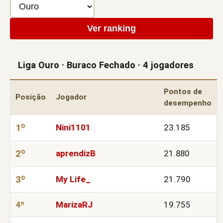
Ver ranking
Liga Ouro · Buraco Fechado · 4 jogadores
Pontos de
Posição
Jogador
desempenho
1º
Nini1101
23.185
2º
aprendizB
21.880
3º
My Life_
21.790
4º
MarizaRJ
19.755