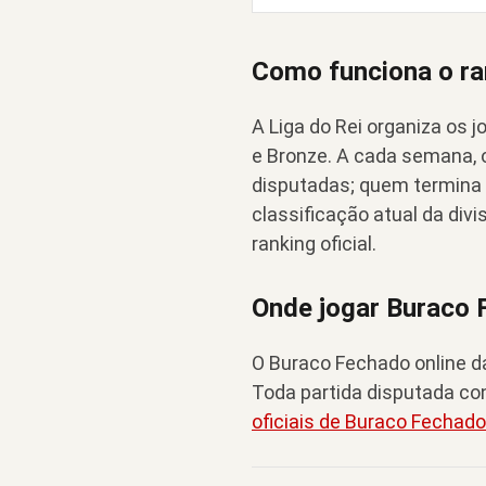
Como funciona o ra
A Liga do Rei organiza os 
e Bronze. A cada semana,
disputadas; quem termina n
classificação atual da div
ranking oficial.
Onde jogar Buraco F
O Buraco Fechado online da
Toda partida disputada co
oficiais de Buraco Fechado