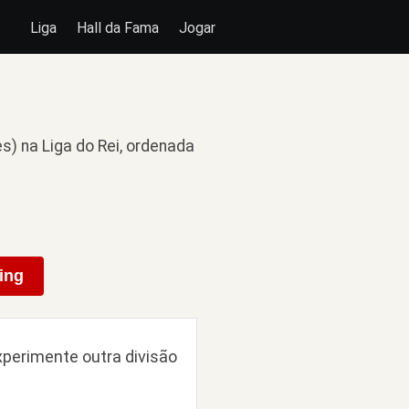
Liga
Hall da Fama
Jogar
s) na Liga do Rei, ordenada
ing
xperimente outra divisão