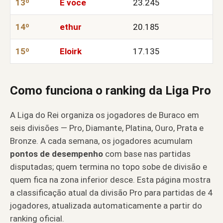
13º
E voce
23.245
14º
ethur
20.185
15º
Eloirk
17.135
Como funciona o ranking da Liga Pro
A Liga do Rei organiza os jogadores de Buraco em
seis divisões — Pro, Diamante, Platina, Ouro, Prata e
Bronze. A cada semana, os jogadores acumulam
pontos de desempenho
com base nas partidas
disputadas; quem termina no topo sobe de divisão e
quem fica na zona inferior desce. Esta página mostra
a classificação atual da divisão Pro para partidas de 4
jogadores, atualizada automaticamente a partir do
ranking oficial.