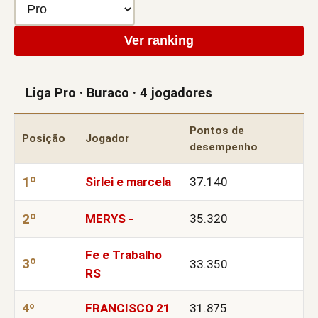
Ver ranking
Liga Pro · Buraco · 4 jogadores
Pontos de
Posição
Jogador
desempenho
1º
Sirlei e marcela
37.140
2º
MERYS -
35.320
Fe e Trabalho
3º
33.350
RS
4º
FRANCISCO 21
31.875