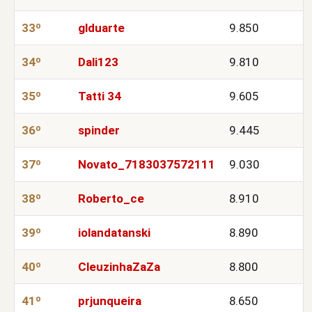
33º
glduarte
9.850
34º
Dali123
9.810
35º
Tatti 34
9.605
36º
spinder
9.445
37º
Novato_7183037572111
9.030
38º
Roberto_ce
8.910
39º
iolandatanski
8.890
40º
CleuzinhaZaZa
8.800
41º
prjunqueira
8.650