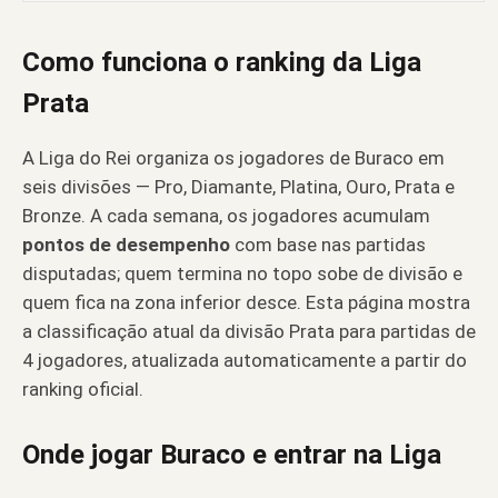
Como funciona o ranking da Liga
Prata
A Liga do Rei organiza os jogadores de Buraco em
seis divisões — Pro, Diamante, Platina, Ouro, Prata e
Bronze. A cada semana, os jogadores acumulam
pontos de desempenho
com base nas partidas
disputadas; quem termina no topo sobe de divisão e
quem fica na zona inferior desce. Esta página mostra
a classificação atual da divisão Prata para partidas de
4 jogadores, atualizada automaticamente a partir do
ranking oficial.
Onde jogar Buraco e entrar na Liga