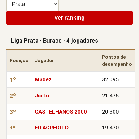
Ver ranking
Liga Prata · Buraco · 4 jogadores
Pontos de
Posição
Jogador
desempenho
1º
M3dez
32.095
2º
Jantu
21.475
3º
CASTELHANOS 2000
20.300
4º
EU ACREDITO
19.470