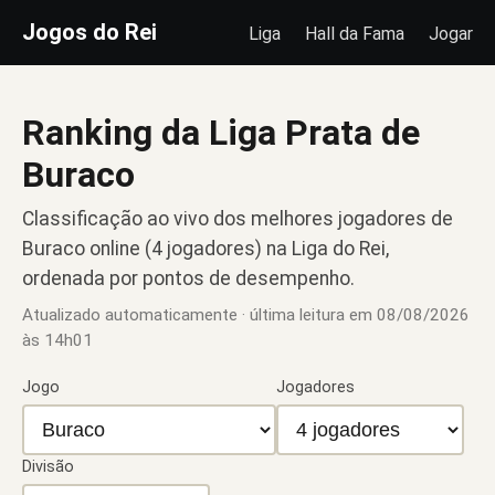
Jogos do Rei
Liga
Hall da Fama
Jogar
Ranking da Liga Prata de
Buraco
Classificação ao vivo dos melhores jogadores de
Buraco online (4 jogadores) na Liga do Rei,
ordenada por pontos de desempenho.
Atualizado automaticamente · última leitura em
08/08/2026
às 14h01
Jogo
Jogadores
Divisão