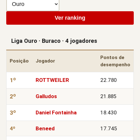
Ver ranking
Liga Ouro · Buraco · 4 jogadores
Pontos de
Posição
Jogador
desempenho
1º
ROTTWEILER
22.780
2º
Galludos
21.885
3º
Daniel Fontainha
18.430
4º
Beneed
17.745