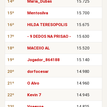
14º
Maria_Dubas
15.725
15º
Mentosilva
15.700
16º
HILDA TERESOPOLIS
15.675
17º
- 9 DEDOS NA PRISAO -
15.630
18º
MACEIIO AL
15.520
19º
Jogador_864188
15.140
20º
dorfocesar
14.980
21º
O Alvo
14.960
22º
Kevin 7
14.945
23º
Voaevoa
14.825