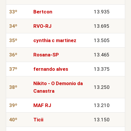
33º
Bertcon
13.935
34º
RVO-RJ
13.695
35º
cynthia c martinez
13.505
36º
Rosana-SP
13.465
37º
fernando alves
13.375
Nikito - O Demonio da
38º
13.250
Canastra
39º
MAF RJ
13.210
40º
Ticii
13.150