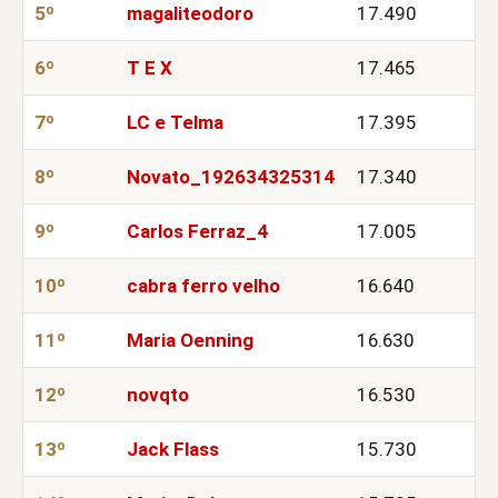
5º
magaliteodoro
17.490
6º
T E X
17.465
7º
LC e Telma
17.395
8º
Novato_192634325314
17.340
9º
Carlos Ferraz_4
17.005
10º
cabra ferro velho
16.640
11º
Maria Oenning
16.630
12º
novqto
16.530
13º
Jack Flass
15.730