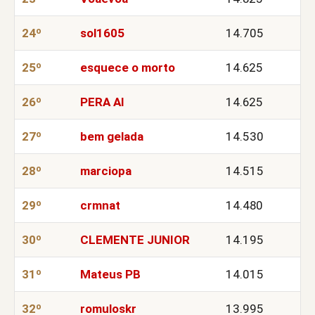
24º
sol1605
14.705
25º
esquece o morto
14.625
26º
PERA AI
14.625
27º
bem gelada
14.530
28º
marciopa
14.515
29º
crmnat
14.480
30º
CLEMENTE JUNIOR
14.195
31º
Mateus PB
14.015
32º
romuloskr
13.995