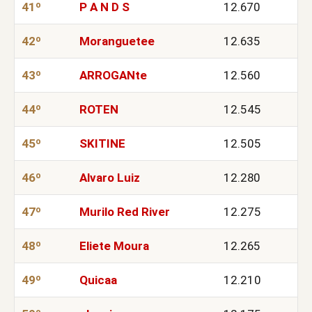
41º
P A N D S
12.670
42º
Moranguetee
12.635
43º
ARROGANte
12.560
44º
ROTEN
12.545
45º
SKITINE
12.505
46º
Alvaro Luiz
12.280
47º
Murilo Red River
12.275
48º
Eliete Moura
12.265
49º
Quicaa
12.210