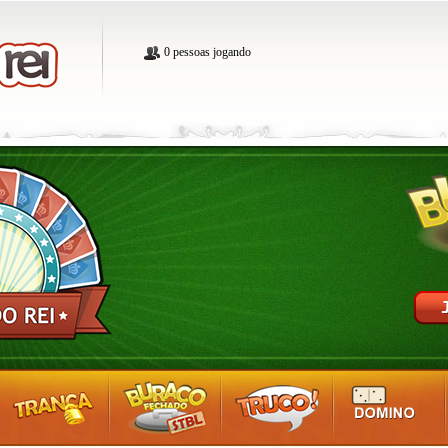
0 pessoas jogando