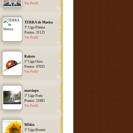
Ver Perfil
TERRA de Marica
1º Liga Platina
Pontos: 31125
Ver Perfil
Rakete
1º Liga Ouro
Pontos: 47025
Ver Perfil
marciopa
1º Liga Prata
Pontos: 21885
Ver Perfil
M3dez
1º Liga Bronze