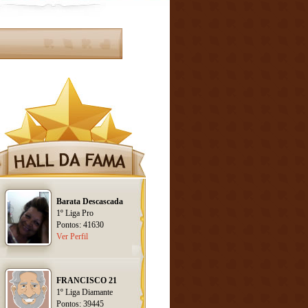
Barata Descascada
1º Liga Pro
Pontos: 41630
Ver Perfil
FRANCISCO 21
1º Liga Diamante
Pontos: 39445