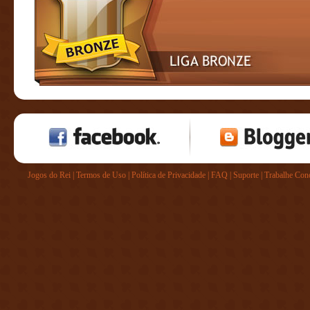
Jogos do Rei
|
Termos de Uso
|
Política de Privacidade
|
FAQ
|
Suporte
|
Trabalhe Con