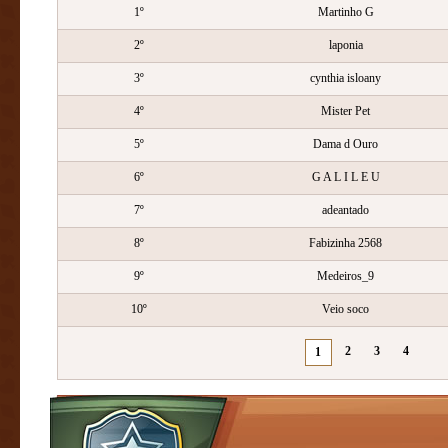
1º
Martinho G
2º
laponia
3º
cynthia isloany
4º
Mister Pet
5º
Dama d Ouro
6º
G A L I L E U
7º
adeantado
8º
Fabizinha 2568
9º
Medeiros_9
10º
Veio soco
2
3
4
1